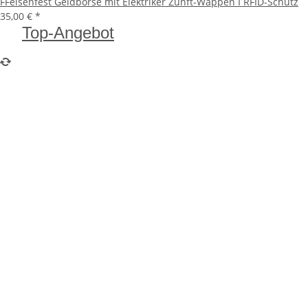
FFelsenfest Geldbörse mit Elektriker Zunft-Wappen I RFID-Schutz
35,00 €
*
Top-Angebot